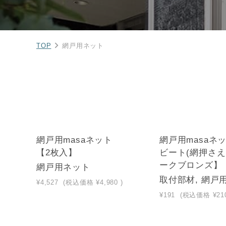
TOP
網戸用ネット
網戸用masaネット
網戸用masaネ
【2枚入】
ビート(網押さえ
ークブロンズ】
網戸用ネット
取付部材, 網戸
¥4,527
(税込価格
¥4,980
)
¥191
(税込価格
¥21