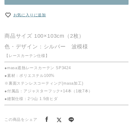
お気に入りに追加
商品サイズ 100×103cm（2枚）
色・デザイン：シルバー 波模様
【レースカーテン仕様】
●masa遮熱レースカーテン SP3424
●素材：ポリエステル100%
※裏面ステンレスコーティング(masa加工)
●付属品：アジャスターフック×14本（1枚7本）
●縫製仕様：2つ山 1.5倍ヒダ
この商品をシェア