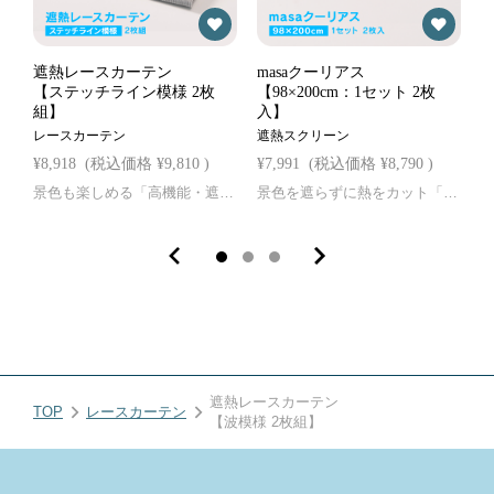
遮熱レースカーテン
masaクーリアス
m
【ステッチライン模様 2枚
【98×200cm：1セット 2枚
【
組】
入】
レースカーテン
遮熱スクリーン
遮
¥8,918
(税込価格
¥9,810
)
¥7,991
(税込価格
¥8,790
)
¥
景色も楽しめる「高機能・遮熱ミラーレースカーテン」 1. 涼しさが違う！「遮熱×省エネ」 窓辺（※1）の温度上昇を約10℃抑制（※2）。熱をカットし、風を通すからお部屋は爽やか。 エアコン効率も上がり、電気代の節約にも貢献します。 2. 家具の日焼けを防ぐ「UV＆赤外線カット」 紫外線約70％（※3）・近赤外線約65％（※4）カット！ 大切な家具や床の色あせを防ぎ、ご家族の肌も優しく守ります。 3. 昼間は外から見えない「高機能ミラー効果」 外からの視線を反射してプライバシーをしっかり保護。 室内からは景色がスッキリ見えて、開放感はそのままキープします。 4. いつも清潔！「ホコリを寄せ付けない静電防止加工」 ステンレスの力で静電気を逃がし、ホコリがつきにくい仕様です。 ご家庭の洗濯機で丸洗いOK（※5）なので、お手入れも簡単。 （※1）窓辺：窓際を想定した試験環境におけるブラックパネル表面温度の試験値であり、室温ではありません。 （※2）遮熱効果：断熱性試験(赤外ランプ60℃法) 一般財団法人 日本繊維製品品質技術センター調べ （※3）紫外線カット：一般財団法人 ニッセンケン品質評価センター調べ （※4）近赤外線カット：波長800nm-2500nm、 一般財団法人 ニッセンケン品質評価センター調べに基づき自社計算 （※5）洗濯可能：洗濯を原因とした色移りや色褪せに対する堅ろう性試験の結果 一般財団法人カケンテストセンター調べ 送料 700円（税込）※北海道・沖縄は2,000円（税込） まとめ買い 複数商品も一括送料で対応 お支払方法 クレジットカード、PayPay、代引き、NP後払い ■返品について ※返品条件等の詳細はリンク先をご確認ください。
景色を遮らずに熱をカット「masaクーリアス」 1. 景色を遮らずに、日差しの熱をカット 「驚きの遮熱効果（※1）」により、窓辺（※2）の温度上昇を約12℃抑制。 フィルムでもカーテンでもない「窓に貼るメッシュ生地」が太陽熱を反射します。 生地のやわらかな風合いを損なうことなく、室内を快適に保ちます。 2. 日射しが気になる部屋へ、軽やかな「採光性」 メッシュ生地で紫外線カット約81％（※3）を実現。 サッシや網戸枠に貼れば「通気」しながら「遮熱」が可能です。 冷房費を抑えながら、心地よい風を取り入れられるのはクーリアスならではのメリットです。 3. 外からの視線を跳ね返す、日中のプライバシー保護 金属コーティングによる太陽光の反射を利用した目隠し効果。 晴れの日の昼間は外からの視線を遮りつつ、 室内からは外がしっかりと見える開放感を実現しました。 4. 取付簡単、洗濯機での丸洗いも可能 付属の両面テープで窓枠に貼るだけ。シワになりにくいので個人でも簡単に設置でき、 冬季に日差しを取り入れたい時の取り外しもスムーズです。 洗濯機で洗えます（※4）。masa加工の効果でほこりが取れやすいのが特徴です。 （※1）遮熱効果：断熱性試験(赤外線ランプ60度法準用) 一般財団法人 日本繊維製品品質技術センター 福井試験センター調べ （※2）窓辺：ガラス窓外側付けの窓際を想定した試験環境におけるブラックパネル表面温度の試験値であり、室温ではありません。 （※3）紫外線カット：一般財団法人 ニッセンケン品質評価センター調べ （※4）洗濯可能：洗濯を原因とした色移りや色褪せに対する堅ろう性試験の結果（一般財団法人カケンテストセンター調べ）。※洗濯後の効果を保証するものではありません。 サイズ 約98×200cm（1枚あたり） 材質 ポリエステル100%、ステンレス（masa加工） ガラスの種類 取り付けられないガラスの注意書きを必ずお読みください 送料 700円（税込）※北海道・沖縄は2,000円（税込） まとめ買い 複数商品も一括送料で対応 お支払方法 クレジットカード、PayPay、代引き、NP後払い ■返品について ※返品条件等の詳細はリンク先をご確認ください。
遮熱レースカーテン
レースカーテン
TOP
【波模様 2枚組】