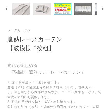
レースカーテン
遮熱レースカーテン
【波模様 2枚組】
景色も楽しめる
「高機能・遮熱ミラーレースカーテン」
1. 涼しさが違う！「遮熱×省エネ」
窓辺（※1）の温度上昇を
約10℃抑制（※2）
。熱をカット
し、風を通すからお部屋は爽やか。エアコン効率も上がり、電
気代の節約にも貢献します。
2. 家具の日焼けを防ぐ「UV＆赤外線カット」
紫外線
約84％（※3）
・近赤外線
約73％（※4）
カット！大切