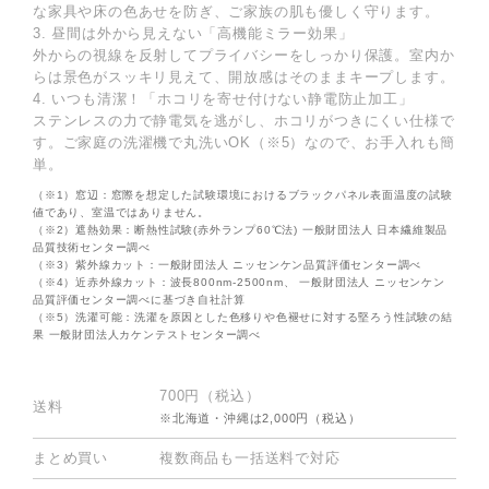
な家具や床の色あせを防ぎ、ご家族の肌も優しく守ります。
3. 昼間は外から見えない「高機能ミラー効果」
外からの視線を反射してプライバシーをしっかり保護。室内か
らは景色がスッキリ見えて、開放感はそのままキープします。
4. いつも清潔！「ホコリを寄せ付けない静電防止加工」
ステンレスの力で静電気を逃がし、ホコリがつきにくい仕様で
す。ご家庭の洗濯機で丸洗いOK（※5）なので、お手入れも簡
単。
（※1）窓辺：窓際を想定した試験環境におけるブラックパネル表面温度の試験
値であり、室温ではありません。
（※2）遮熱効果：断熱性試験(赤外ランプ60℃法) 一般財団法人 日本繊維製品
品質技術センター調べ
（※3）紫外線カット：一般財団法人 ニッセンケン品質評価センター調べ
（※4）近赤外線カット：波長800nm-2500nm、 一般財団法人 ニッセンケン
品質評価センター調べに基づき自社計算
（※5）洗濯可能：洗濯を原因とした色移りや色褪せに対する堅ろう性試験の結
果 一般財団法人カケンテストセンター調べ
700円（税込）
送料
※北海道・沖縄は2,000円（税込）
まとめ買い
複数商品も一括送料で対応