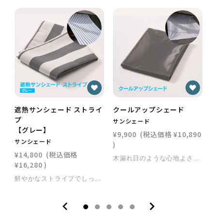
遮熱サンシェード ストライ
クールアップシェード
プ
サンシェード
【グレー】
¥9,900
(税込価格
¥10,890
サンシェード
取
)
¥14,800
(税込価格
¥
木漏れ日のような心地よさ「クールアップシェード」 1. 木漏れ日のような心地よさと、確かな遮熱効果 編み目の隙間から日光が入るクールアップシェード。まるで木漏れ日があるイメージです。 窓辺（※1）の遮熱効果約45％（※2）を実現しました。 エアコンの使用も抑えられ、私たちの暮らしにも地球環境にもやさしい遮熱シェードです。 2. 日射しが気になる部屋へ、軽やかな「紫外線カット」 メッシュ生地で紫外線カット約78％（※3）を実現。 朝日や西日が強く日射しが気になるお部屋に、ぜひお使いください。 庭やベランダに面した窓にカンタンに取り付けでき、直射日光を防いで室内を快適に保ちます。 3. 景色を楽しみながら、日中のプライバシー保護 メッシュ生地なので、部屋の中から景色もよく見えます。 独自技術のmasa加工（ナノ金属コーティング）で日光を反射するため、 晴れの日の昼間は外からの視線を遮ります。 涼しい風を通しながら夏を快適に過ごせる必需品です。 4. 取付簡単、洗濯機での丸洗いも可能 多くの窓サッシや外壁に、ひとり作業でも簡単設置。 洗濯機で丸洗い可能です（※4）。 masa加工の効果でホコリが取れやすいのも特徴です。 （※1）窓辺：窓際を想定した試験環境におけるブラックパネル表面温度の試験値であり、室温ではありません。 （※2）遮熱効果：断熱性試験(赤外線ランプ60度法準用) 一般財団法人 日本繊維製品品質技術センター 福井試験センター調べ （※3）紫外線カット：一般財団法人 ニッセンケン品質評価センター調べ （※4）洗濯可能：洗濯を原因とした色移りや色褪せに対する堅ろう性試験の結果（一般財団法人カケンテストセンター調べ）。※洗濯後の効果を保証するものではありません。 カラー シルバー サイズ S：180x90cm / M：180x180cm / L：180x270cm 素材 本体：ポリエステル100％（片面ステンレスコーティング） 送料 700円（税込）※北海道・沖縄は2,000円（税込） まとめ買い 複数商品も一括送料で対応 お支払方法 クレジットカード、PayPay、代引き、NP後払い ■返品について ※返品条件等の詳細はリンク先をご確認ください。 ≫ クールアップシェード 商品詳細ページはこちら
¥16,280
)
鮮やかなストライプでしっかり遮熱「遮熱サンシェードストライプ」 1. 金属コーティングの力で、熱と紫外線をカット 独自技術のmasa加工（ナノ金属コーティング）を施したネットが、太陽熱を遮ります。 夏の快適な空間を実現し、エアコンの使用を抑えることで、暮らしにも地球環境にもやさしい遮熱シェードです。 2. 優れた遮熱性能とUVカット率 高い遮熱効果に加え、紫外線カット約98％以上（※1）、近赤外線カット約88％以上（※2）を実現。 大切な家具や床の日焼けを防ぎ、日差しが強い窓辺を涼しく保ちます。 3. 撥水加工で雨にも対応、ストライプ柄の厚手生地 クールアップシェードとの違いは、しっかりとした厚みのあるストライプ柄の生地を採用している点です。 表面には撥水加工を施しているため、急な雨にも対応し、ベランダやお庭を快適に彩ります。 4. お好みで選べる2カラー インテリアやお家の外観に合わせて、「ライトベージュ」と「グレー」の2色からお選びいただけます。 （※1）紫外線カット：一般財団法人ニッセンケン品質評価センター調べ。 （※2）近赤外線カット：波長800nm-2500nm 一般財団法人ニッセンケン品質評価センター調べに基づき自社計算。 ※数値はいずれも試験平均値であり、実際の効果は使用環境により異なります。 カラー グレー サイズ 190×180cm / 190×270cm / 190×360cm 送料 700円（税込）※北海道・沖縄は2,000円（税込） まとめ買い 複数商品も一括送料で対応 お支払方法 クレジットカード、PayPay、代引き、NP後払い ■ 返品について ※返品条件等の詳細はリンク先をご確認ください。 ≫ 遮熱サンシェードストライプ 商品詳細ページはこちら