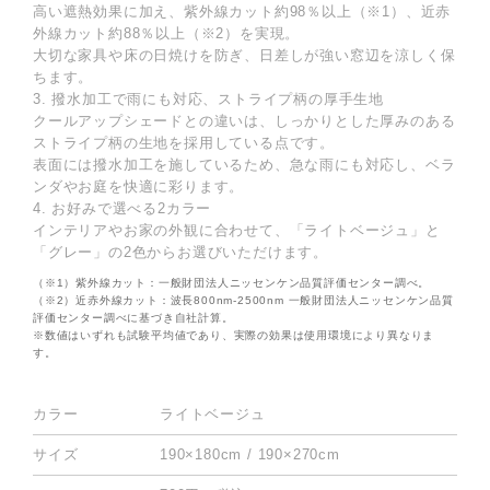
高い遮熱効果に加え、紫外線カット約98％以上（※1）、近赤
外線カット約88％以上（※2）を実現。
大切な家具や床の日焼けを防ぎ、日差しが強い窓辺を涼しく保
ちます。
3. 撥水加工で雨にも対応、ストライプ柄の厚手生地
クールアップシェードとの違いは、しっかりとした厚みのある
ストライプ柄の生地を採用している点です。
表面には撥水加工を施しているため、急な雨にも対応し、ベラ
ンダやお庭を快適に彩ります。
4. お好みで選べる2カラー
インテリアやお家の外観に合わせて、「ライトベージュ」と
「グレー」の2色からお選びいただけます。
（※1）紫外線カット：一般財団法人ニッセンケン品質評価センター調べ。
（※2）近赤外線カット：波長800nm-2500nm 一般財団法人ニッセンケン品質
評価センター調べに基づき自社計算。
※数値はいずれも試験平均値であり、実際の効果は使用環境により異なりま
す。
カラー
ライトベージュ
サイズ
190×180cm / 190×270cm