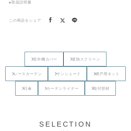
●取扱説明書
この商品をシェア
室外機カバー
遮熱スクリーン
レースカーテン
サンシェード
網戸用ネット
日傘
カーテンライナー
取付部材
SELECTION